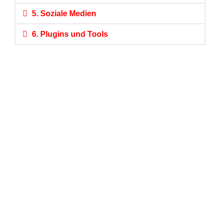
5. Soziale Medien
6. Plugins und Tools
TUS HOHENBURG E. V. | SPORTPLATZWEG 1 |
92277 HOHENBURG